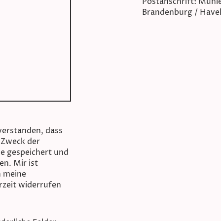
Postanschrift: Mühle
Brandenburg / Have
nverstanden, dass
 Zweck der
 gespeichert und
n. Mir ist
h meine
rzeit widerrufen