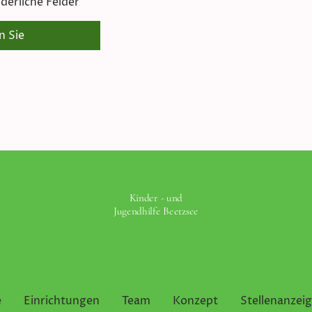
derliche Felder
n Sie
Kinder - und
Jugendhilfe Beetzsee
e
Einrichtungen
Team
Konzept
Stellenanzei