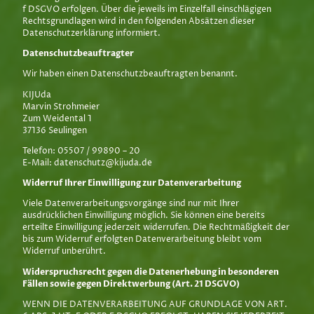
f DSGVO erfolgen. Über die jeweils im Einzelfall einschlägigen
Rechtsgrundlagen wird in den folgenden Absätzen dieser
Datenschutzerklärung informiert.
Datenschutz­beauftragter
Wir haben einen Datenschutzbeauftragten benannt.
KIJUda
Marvin Strohmeier
Zum Weidental 1
37136 Seulingen
Telefon: 05507 / 99890 – 20
E-Mail: datenschutz@kijuda.de
Widerruf Ihrer Einwilligung zur Datenverarbeitung
Viele Datenverarbeitungsvorgänge sind nur mit Ihrer
ausdrücklichen Einwilligung möglich. Sie können eine bereits
erteilte Einwilligung jederzeit widerrufen. Die Rechtmäßigkeit der
bis zum Widerruf erfolgten Datenverarbeitung bleibt vom
Widerruf unberührt.
Widerspruchsrecht gegen die Datenerhebung in besonderen
Fällen sowie gegen Direktwerbung (Art. 21 DSGVO)
WENN DIE DATENVERARBEITUNG AUF GRUNDLAGE VON ART.