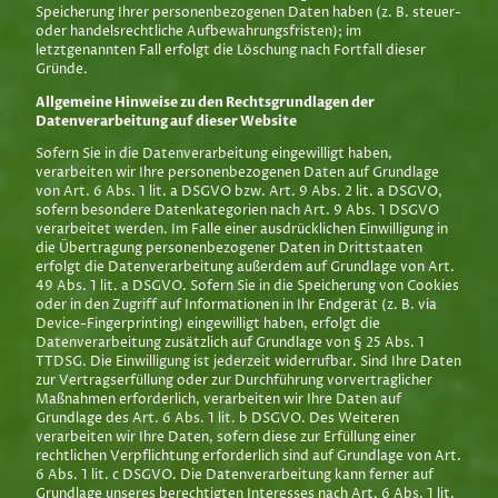
Speicherung Ihrer personenbezogenen Daten haben (z. B. steuer-
oder handelsrechtliche Aufbewahrungsfristen); im
letztgenannten Fall erfolgt die Löschung nach Fortfall dieser
Gründe.
Allgemeine Hinweise zu den Rechtsgrundlagen der
Datenverarbeitung auf dieser Website
Sofern Sie in die Datenverarbeitung eingewilligt haben,
verarbeiten wir Ihre personenbezogenen Daten auf Grundlage
von Art. 6 Abs. 1 lit. a DSGVO bzw. Art. 9 Abs. 2 lit. a DSGVO,
sofern besondere Datenkategorien nach Art. 9 Abs. 1 DSGVO
verarbeitet werden. Im Falle einer ausdrücklichen Einwilligung in
die Übertragung personenbezogener Daten in Drittstaaten
erfolgt die Datenverarbeitung außerdem auf Grundlage von Art.
49 Abs. 1 lit. a DSGVO. Sofern Sie in die Speicherung von Cookies
oder in den Zugriff auf Informationen in Ihr Endgerät (z. B. via
Device-Fingerprinting) eingewilligt haben, erfolgt die
Datenverarbeitung zusätzlich auf Grundlage von § 25 Abs. 1
TTDSG. Die Einwilligung ist jederzeit widerrufbar. Sind Ihre Daten
zur Vertragserfüllung oder zur Durchführung vorvertraglicher
Maßnahmen erforderlich, verarbeiten wir Ihre Daten auf
Grundlage des Art. 6 Abs. 1 lit. b DSGVO. Des Weiteren
verarbeiten wir Ihre Daten, sofern diese zur Erfüllung einer
rechtlichen Verpflichtung erforderlich sind auf Grundlage von Art.
6 Abs. 1 lit. c DSGVO. Die Datenverarbeitung kann ferner auf
Grundlage unseres berechtigten Interesses nach Art. 6 Abs. 1 lit.