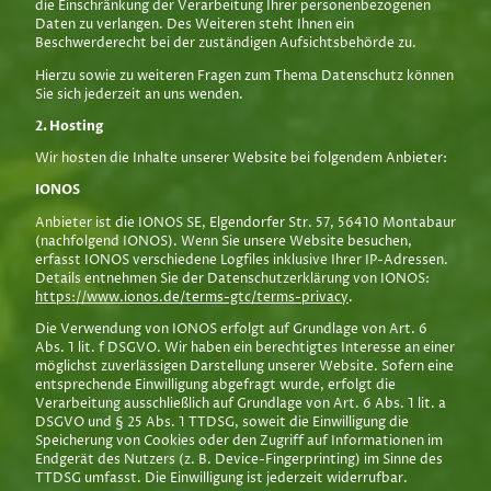
die Einschränkung der Verarbeitung Ihrer personenbezogenen
Daten zu verlangen. Des Weiteren steht Ihnen ein
Beschwerderecht bei der zuständigen Aufsichtsbehörde zu.
Hierzu sowie zu weiteren Fragen zum Thema Datenschutz können
Sie sich jederzeit an uns wenden.
2. Hosting
Wir hosten die Inhalte unserer Website bei folgendem Anbieter:
IONOS
Anbieter ist die IONOS SE, Elgendorfer Str. 57, 56410 Montabaur
(nachfolgend IONOS). Wenn Sie unsere Website besuchen,
erfasst IONOS verschiedene Logfiles inklusive Ihrer IP-Adressen.
Details entnehmen Sie der Datenschutzerklärung von IONOS:
https://www.ionos.de/terms-gtc/terms-privacy
.
Die Verwendung von IONOS erfolgt auf Grundlage von Art. 6
Abs. 1 lit. f DSGVO. Wir haben ein berechtigtes Interesse an einer
möglichst zuverlässigen Darstellung unserer Website. Sofern eine
entsprechende Einwilligung abgefragt wurde, erfolgt die
Verarbeitung ausschließlich auf Grundlage von Art. 6 Abs. 1 lit. a
DSGVO und § 25 Abs. 1 TTDSG, soweit die Einwilligung die
Speicherung von Cookies oder den Zugriff auf Informationen im
Endgerät des Nutzers (z. B. Device-Fingerprinting) im Sinne des
TTDSG umfasst. Die Einwilligung ist jederzeit widerrufbar.