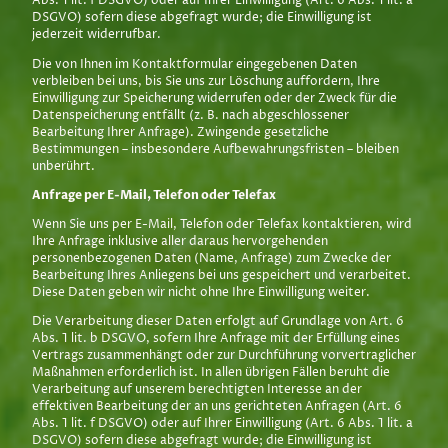
Abs. 1 lit. f DSGVO) oder auf Ihrer Einwilligung (Art. 6 Abs. 1 lit. a
DSGVO) sofern diese abgefragt wurde; die Einwilligung ist
jederzeit widerrufbar.
Die von Ihnen im Kontaktformular eingegebenen Daten
verbleiben bei uns, bis Sie uns zur Löschung auffordern, Ihre
Einwilligung zur Speicherung widerrufen oder der Zweck für die
Datenspeicherung entfällt (z. B. nach abgeschlossener
Bearbeitung Ihrer Anfrage). Zwingende gesetzliche
Bestimmungen – insbesondere Aufbewahrungsfristen – bleiben
unberührt.
Anfrage per E-Mail, Telefon oder Telefax
Wenn Sie uns per E-Mail, Telefon oder Telefax kontaktieren, wird
Ihre Anfrage inklusive aller daraus hervorgehenden
personenbezogenen Daten (Name, Anfrage) zum Zwecke der
Bearbeitung Ihres Anliegens bei uns gespeichert und verarbeitet.
Diese Daten geben wir nicht ohne Ihre Einwilligung weiter.
Die Verarbeitung dieser Daten erfolgt auf Grundlage von Art. 6
Abs. 1 lit. b DSGVO, sofern Ihre Anfrage mit der Erfüllung eines
Vertrags zusammenhängt oder zur Durchführung vorvertraglicher
Maßnahmen erforderlich ist. In allen übrigen Fällen beruht die
Verarbeitung auf unserem berechtigten Interesse an der
effektiven Bearbeitung der an uns gerichteten Anfragen (Art. 6
Abs. 1 lit. f DSGVO) oder auf Ihrer Einwilligung (Art. 6 Abs. 1 lit. a
DSGVO) sofern diese abgefragt wurde; die Einwilligung ist