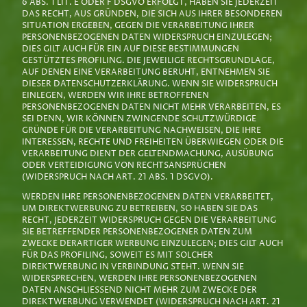
6 ABS. 1 LIT. E ODER F DSGVO ERFOLGT, HABEN SIE JEDERZEIT
DAS RECHT, AUS GRÜNDEN, DIE SICH AUS IHRER BESONDEREN
SITUATION ERGEBEN, GEGEN DIE VERARBEITUNG IHRER
PERSONENBEZOGENEN DATEN WIDERSPRUCH EINZULEGEN;
DIES GILT AUCH FÜR EIN AUF DIESE BESTIMMUNGEN
GESTÜTZTES PROFILING. DIE JEWEILIGE RECHTSGRUNDLAGE,
AUF DENEN EINE VERARBEITUNG BERUHT, ENTNEHMEN SIE
DIESER DATENSCHUTZERKLÄRUNG. WENN SIE WIDERSPRUCH
EINLEGEN, WERDEN WIR IHRE BETROFFENEN
PERSONENBEZOGENEN DATEN NICHT MEHR VERARBEITEN, ES
SEI DENN, WIR KÖNNEN ZWINGENDE SCHUTZWÜRDIGE
GRÜNDE FÜR DIE VERARBEITUNG NACHWEISEN, DIE IHRE
INTERESSEN, RECHTE UND FREIHEITEN ÜBERWIEGEN ODER DIE
VERARBEITUNG DIENT DER GELTENDMACHUNG, AUSÜBUNG
ODER VERTEIDIGUNG VON RECHTSANSPRÜCHEN
(WIDERSPRUCH NACH ART. 21 ABS. 1 DSGVO).
WERDEN IHRE PERSONENBEZOGENEN DATEN VERARBEITET,
UM DIREKTWERBUNG ZU BETREIBEN, SO HABEN SIE DAS
RECHT, JEDERZEIT WIDERSPRUCH GEGEN DIE VERARBEITUNG
SIE BETREFFENDER PERSONENBEZOGENER DATEN ZUM
ZWECKE DERARTIGER WERBUNG EINZULEGEN; DIES GILT AUCH
FÜR DAS PROFILING, SOWEIT ES MIT SOLCHER
DIREKTWERBUNG IN VERBINDUNG STEHT. WENN SIE
WIDERSPRECHEN, WERDEN IHRE PERSONENBEZOGENEN
DATEN ANSCHLIESSEND NICHT MEHR ZUM ZWECKE DER
DIREKTWERBUNG VERWENDET (WIDERSPRUCH NACH ART. 21