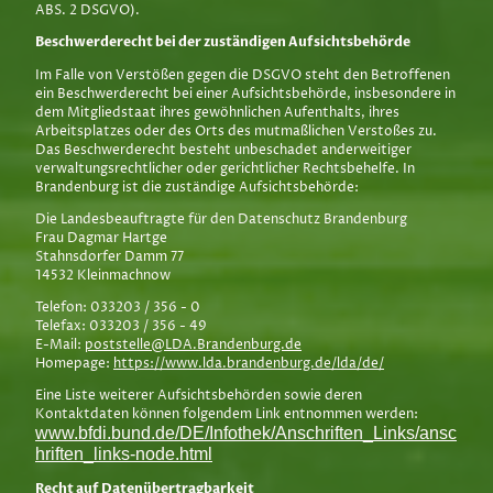
ABS. 2 DSGVO).
Beschwerde­recht bei der zuständigen Aufsichts­behörde
Im Falle von Verstößen gegen die DSGVO steht den Betroffenen
ein Beschwerderecht bei einer Aufsichtsbehörde, insbesondere in
dem Mitgliedstaat ihres gewöhnlichen Aufenthalts, ihres
Arbeitsplatzes oder des Orts des mutmaßlichen Verstoßes zu.
Das Beschwerderecht besteht unbeschadet anderweitiger
verwaltungsrechtlicher oder gerichtlicher Rechtsbehelfe. In
Brandenburg ist die zuständige Aufsichtsbehörde:
Die Landesbeauftragte für den Datenschutz Brandenburg
Frau Dagmar Hartge
Stahnsdorfer Damm 77
14532 Kleinmachnow
Telefon: 033203 / 356 - 0
Telefax: 033203 / 356 - 49
E-Mail:
poststelle@LDA.Brandenburg.de
Homepage:
https://www.lda.brandenburg.de/lda/de/
Eine Liste weiterer Aufsichtsbehörden sowie deren
Kontaktdaten können folgendem Link entnommen werden:
www.bfdi.bund.de/DE/Infothek/Anschriften_Links/ansc
hriften_links-node.html
Recht auf Daten­übertrag­barkeit